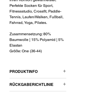
Perfekte Socken für Sport,
Fitnessstudio, Crossfit, Paddle-
Tennis, Laufen/Walken, Fußball,
Fahrrad, Yoga, Pilates.
Zusammensetzung: 80%
Baumwolle | 15% Polyamid | 5%
Elastan
Größe: One (36-44)
PRODUKTINFO
Details
RÜCKGABERICHTLINIE
• Herstellungsland: Portugal
• Stoff: 80% Baumwolle | 15%
Rückgabe originalverpackt und
Polyamid | 5% Elastan -
VERSANDINFO
unbenutzt innerhalb 14 Tage möglich.
EINHEITSGRÖSSE (36-44)
• Gewicht: 60 g (2,1 oz)