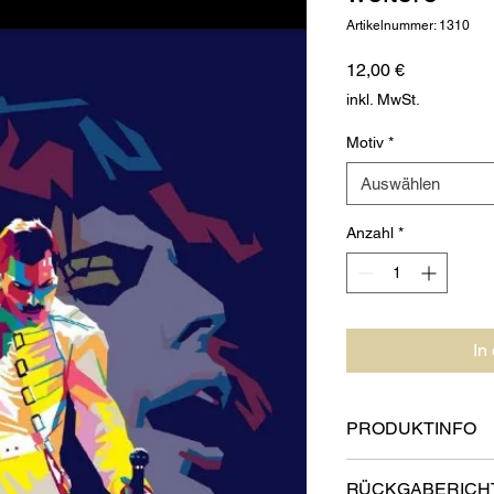
Artikelnummer: 1310
Preis
12,00 €
inkl. MwSt.
Motiv
*
Auswählen
Anzahl
*
In
PRODUKTINFO
Abmessungen: 50 x 69
RÜCKGABERICHT