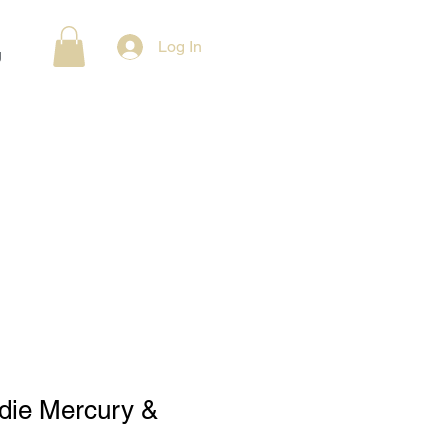
Log In
g
die Mercury &