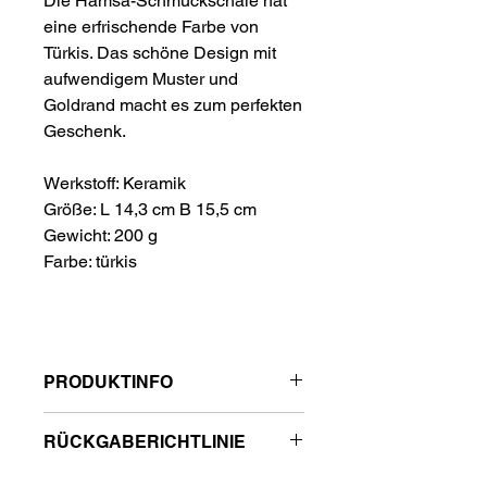
Die Hamsa-Schmuckschale hat
eine erfrischende Farbe von
Türkis. Das schöne Design mit
aufwendigem Muster und
Goldrand macht es zum perfekten
Geschenk.
Werkstoff: Keramik
Größe: L 14,3 cm B 15,5 cm
Gewicht: 200 g
Farbe: türkis
PRODUKTINFO
RÜCKGABERICHTLINIE
Details
• Herstellungsland: China
Rückgabe originalverpackt und