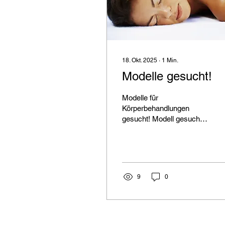
18. Okt. 2025
∙
1
Min.
Modelle gesucht!
Modelle für
Körperbehandlungen
gesucht! Modell gesucht –
für Körperbehandlungen &
klassische Massage Du
möchtest dir etwas Gutes
tun und gleichzeitig meine
Ausbildung bzw. Praxis
9
0
unterstützen? Ich suche
aktuell Modelle für
klassische Massagen und
weitere
Körperbehandlungen . Die