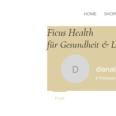
HOME
SHOP
Ficus Health
für Gesundheit & Li
dianal
dianaleis
0
Follower
Profil