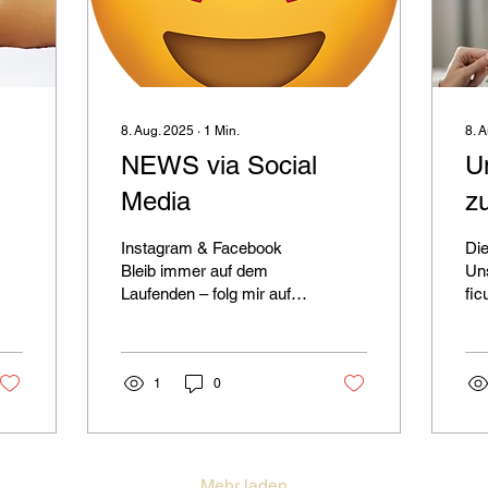
8. Aug. 2025
∙
1
Min.
8. 
NEWS via Social
U
Media
z
Instagram & Facebook
Die
Bleib immer auf dem
Un
Laufenden – folg mir auf
fic
Social Media! Du
ficus
möchtest keine
der
Neuigkeiten mehr
spa
verpassen? Dann folg...
1
0
Mehr laden