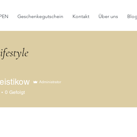
PEN
Geschenkegutschein
Kontakt
Über uns
Blo
festyle
eistikow
Administrator
tikow
0
Gefolgt