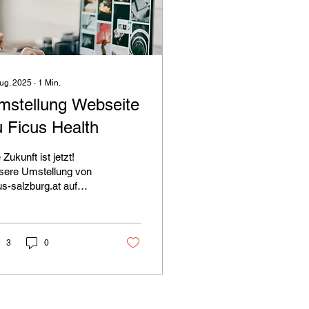
Aug. 2025
∙
1
Min.
mstellung Webseite
u Ficus Health
 Zukunft ist jetzt!
sere Umstellung von
us-salzburg.at auf
-health.eu steht vor
 Tür. Seid gespannt auf
nnende...
3
0