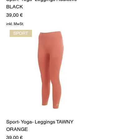
BLACK
Preis
39,00 €
inkl. MwSt.
SPORT
Sport- Yoga- Leggings TAWNY
ORANGE
Preis
39,00 €