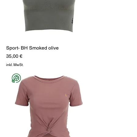
Sport- BH Smoked olive
Preis
35,00 €
inkl. MwSt.