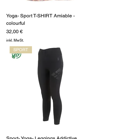
Yoga- Sport T-SHIRT Amiable -
colourful
Preis
32,00 €
inkl. MwSt.
SPORT
Sport- Yoga- Leggings Addictive