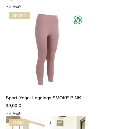
inkl. MwSt.
SPORT
Sport- Yoga- Leggings SMOKE PINK
Preis
39,00 €
inkl. MwSt.
YOGA